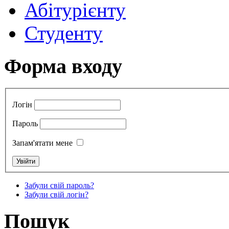
Абітурієнту
Студенту
Форма входу
Логін
Пароль
Запам'ятати мене
Забули свій пароль?
Забули свій логін?
Пошук