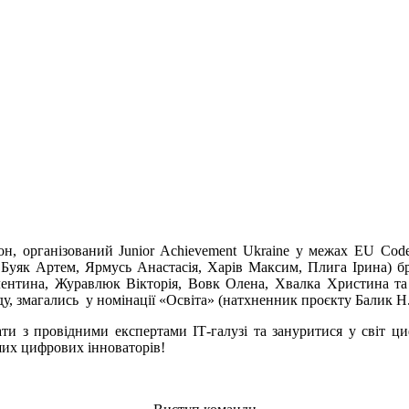
н, організований Junior Achievement Ukraine у межах EU Cod
 Буяк Артем, Ярмусь Анастасія, Харів Максим, Плига Ірина) бр
алентина, Журавлюк Вікторія, Вовк Олена, Хвалка Христина та 
у, змагались у номінації «Освіта» (натхненник проєкту Балик Н.
и з провідними експертами ІТ-галузі та зануритися у світ ц
ших цифрових інноваторів!