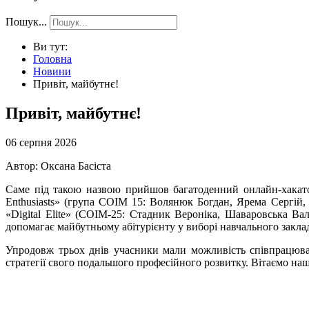
Пошук...
Ви тут:
Головна
Новини
Привіт, майбутнє!
Привіт, майбутнє!
06 серпня 2026
Автор: Оксана Басіста
Саме під такою назвою прийшов багатоденний онлайн-хакато
Enthusiasts» (група СОІМ 15: Волянюк Богдан, Ярема Сергій,
«Digital Elite» (СОІМ-25: Стадник Вероніка, Шаваровська В
допомагає майбутньому абітурієнту у виборі навчального заклад
Упродовж трьох днів учасники мали можливість співпрацюват
стратегії свого подальшого професійного розвитку. Вітаємо на