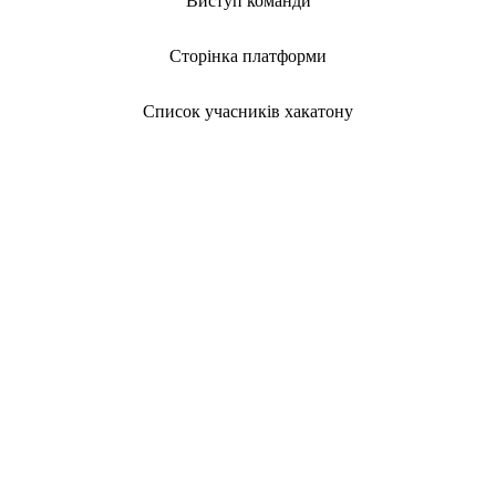
Виступ команди
Сторінка платформи
Список учасників хакатону