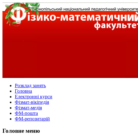
Розклад занять
Головна
Електронні курси
Фізмат-вікіпедія
Фізмат-медія
ФМ-пошта
ФМ-репозитарій
Головне меню