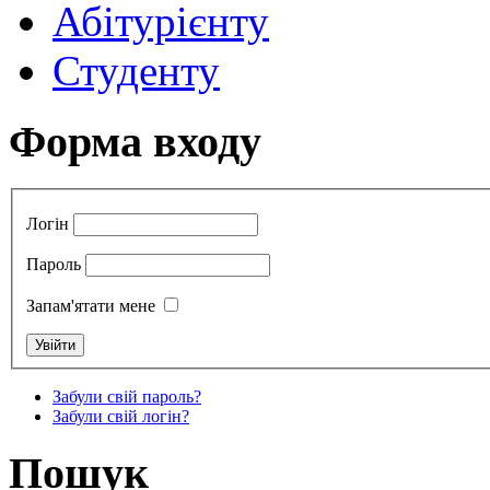
Абітурієнту
Студенту
Форма входу
Логін
Пароль
Запам'ятати мене
Забули свій пароль?
Забули свій логін?
Пошук